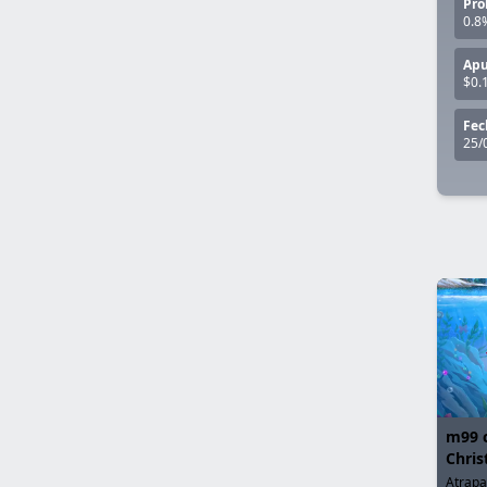
Pro
0.8
Apu
$0.
Fec
25/
m99 c
Chri
Atrapa