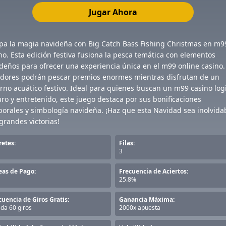
Jugar Ahora
pa la magia navideña con Big Catch Bass Fishing Christmas en m9
no. Esta edición festiva fusiona la pesca temática con elementos
deños para ofrecer una experiencia única en el m99 online casino.
dores podrán pescar premios enormes mientras disfrutan de un
rno acuático festivo. Ideal para quienes buscan un m99 casino log
ro y entretenido, este juego destaca por sus bonificaciones
orales y simbología navideña. ¡Haz que esta Navidad sea inolvida
grandes victorias!
retes:
Filas:
3
eas de Pago:
Frecuencia de Aciertos:
25.8%
cuencia de Giros Gratis:
Ganancia Máxima:
ada 60 giros
2000x apuesta