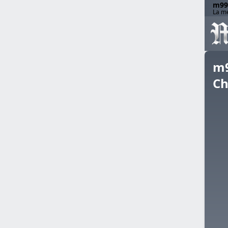
m99
La me
m9
Ch